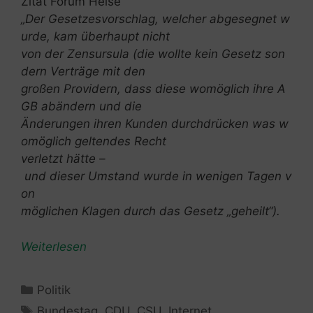
Zitat Forum Heise
„Der Gesetzesvorschlag, welcher abgesegnet w
urde, kam überhaupt nicht
von der Zensursula (die wollte kein Gesetz son
dern Verträge mit den
großen Providern, dass diese womöglich ihre A
GB abändern und die
Änderungen ihren Kunden durchdrücken was w
omöglich geltendes Recht
verletzt hätte –
und dieser Umstand wurde in wenigen Tagen v
on
möglichen Klagen durch das Gesetz „geheilt“).
Weiterlesen
Kategorien
Politik
Schlagwörter
Bundestag
,
CDU
,
CSU
,
Internet
,