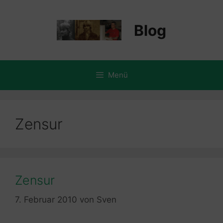
Zum
Inhalt
Blog
springen
Menü
Zensur
Zensur
7. Februar 2010
von
Sven