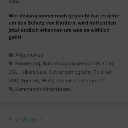
kann.
Wer bislang immer noch geglaubt hat es gehe
um den Schutz von Kindern, wird hoffentlich
jetzt endlich erkennen um was es wirklich
geht!
Kategorien
Allgemeines
Schlagwörter
Bundestag
,
Bundestagsabgeordnete
,
CDU
,
CSU
,
Killerspiele
,
Kinderpornografie
,
Politiker
,
SPD
,
Sperren
,
Wahl
,
Zensur
,
Zensurgesetz
Kommentar hinterlassen
Seite
Seite
1
2
Weiter
→