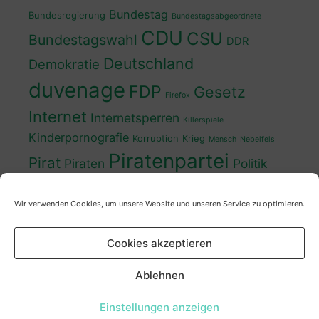
Bundestag
Bundesregierung
Bundestagsabgeordnete
CDU
CSU
Bundestagswahl
DDR
Deutschland
Demokratie
duvenage
FDP
Gesetz
Firefox
Internet
Internetsperren
Killerspiele
Kinderpornografie
Korruption
Krieg
Mensch
Nebelfels
Piratenpartei
Pirat
Piraten
Politik
Schwedt
Politiker
Regierung
Spaß
Wir verwenden Cookies, um unsere Website und unseren Service zu optimieren.
sven
Wahl
SPD
Sperren
Tauss
Urheberrecht
Wahlkampf
Wähler
Cookies akzeptieren
Wahlprogramm
XP
Wahljahr
Zensur
Überwachung
Zensursula
youtube
ZDF
Ablehnen
Einstellungen anzeigen