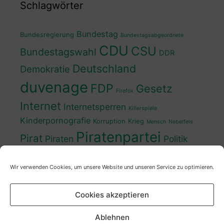
Schlagwörter
Bundestag
Bundesregierung
Bundestagsabgeordnete
CDU
CSU
Bundestagswahl
DDR
Deutschland
Demokratie
duvenage
FDP
Gesetz
Firefox
Internet
Internetsperren
Killerspiele
Kinderpornografie
Korruption
Krieg
Mensch
Nebelfels
Piratenpartei
Pirat
Piraten
Politik
Schwedt
Politiker
Regierung
Spaß
Wir verwenden Cookies, um unsere Website und unseren Service zu optimieren.
sven
Wahl
SPD
Sperren
Tauss
Urheberrecht
Wahlkampf
Wähler
Cookies akzeptieren
Wahlprogramm
XP
Wahljahr
Zensur
Überwachung
Zensursula
youtube
ZDF
Ablehnen