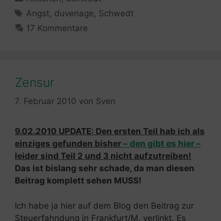
Schlagwörter
Angst
,
duvenage
,
Schwedt
17 Kommentare
Zensur
7. Februar 2010
von
Sven
9.02.2010 UPDATE: Den ersten Teil hab ich als
einziges gefunden bisher
– den gibt es hier –
leider sind Teil 2 und 3 nicht aufzutreiben!
Das ist bislang sehr schade, da man diesen
Beitrag komplett sehen MUSS!
Ich habe ja hier auf dem Blog den Beitrag zur
Steuerfahndung in Frankfurt/M. verlinkt. Es