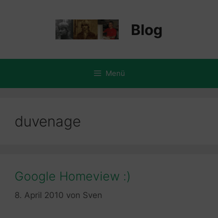
Zum
Inhalt
Blog
springen
Menü
duvenage
Google Homeview :)
8. April 2010
von
Sven