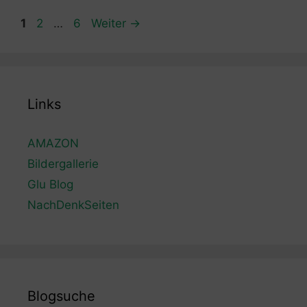
Seite
Seite
Seite
1
2
…
6
Weiter
→
Links
AMAZON
Bildergallerie
Glu Blog
NachDenkSeiten
Blogsuche