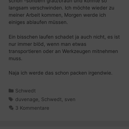
schön -sondern grau/braun und könnte so
langsam verschwinden. Ich möchte wieder zu
meiner Arbeit kommen, Morgen werde ich
einiges ablaufen müssen.
Ein bisschen laufen schadet ja auch nicht, es ist
nur immer blöd, wenn man etwas
transportieren oder an Werkzeugen mitnehmen
muss.
Naja ich werde das schon packen irgendwie.
Kategorien
Schwedt
Schlagwörter
duvenage
,
Schwedt
,
sven
3 Kommentare