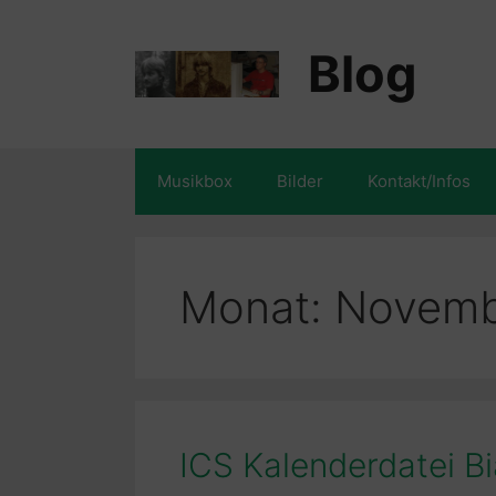
Zum
Inhalt
Blog
springen
Musikbox
Bilder
Kontakt/Infos
Monat:
Novemb
ICS Kalenderdatei B