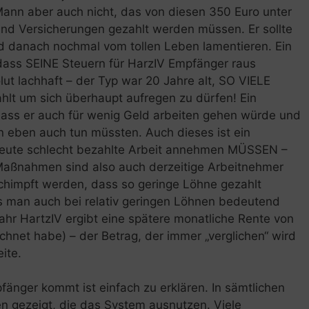
Mann aber auch nicht, das von diesen 350 Euro unter
und Versicherungen gezahlt werden müssen. Er sollte
 danach nochmal vom tollen Leben lamentieren. Ein
 dass SEINE Steuern für HarzIV Empfänger raus
t lachhaft – der Typ war 20 Jahre alt, SO VIELE
ahlt um sich überhaupt aufregen zu dürfen! Ein
dass er auch für wenig Geld arbeiten gehen würde und
 eben auch tun müssten. Auch dieses ist ein
Leute schlecht bezahlte Arbeit annehmen MÜSSEN –
Maßnahmen sind also auch derzeitige Arbeitnehmer
eschimpft werden, dass so geringe Löhne gezahlt
 man auch bei relativ geringen Löhnen bedeutend
Jahr HartzIV ergibt eine spätere monatliche Rente von
rechnet habe) – der Betrag, der immer „verglichen“ wird
eite.
änger kommt ist einfach zu erklären. In sämtlichen
n gezeigt, die das System ausnutzen. Viele