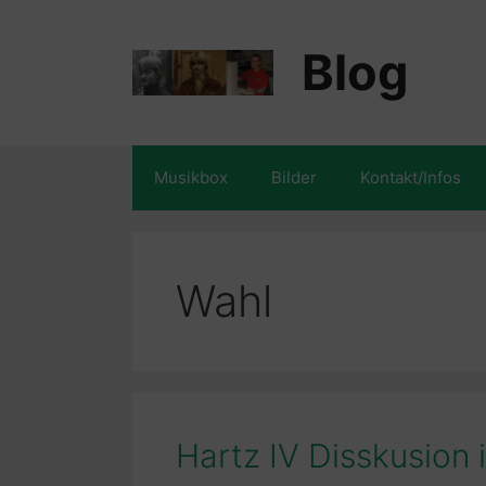
Zum
Inhalt
Blog
springen
Musikbox
Bilder
Kontakt/Infos
Wahl
Hartz IV Disskusion 