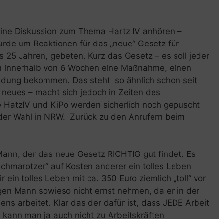
eine Diskussion zum Thema Hartz IV anhören –
urde um Reaktionen für das „neue“ Gesetz für
 25 Jahren, gebeten. Kurz das Gesetz – es soll jeder
en innerhalb von 6 Wochen eine Maßnahme, einen
ildung bekommen. Das steht so ähnlich schon seit
s neues – macht sich jedoch in Zeiten des
 HatzIV und KiPo werden sicherlich noch gepuscht
 der Wahl in NRW. Zurück zu den Anrufern beim
 Mann, der das neue Gesetz RICHTIG gut findet. Es
„Schmarotzer“ auf Kosten anderer ein tolles Leben
 ein tolles Leben mit ca. 350 Euro ziemlich „toll“ vor
en Mann sowieso nicht ernst nehmen, da er in der
ns arbeitet. Klar das der dafür ist, dass JEDE Arbeit
 kann man ja auch nicht zu Arbeitskräften