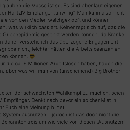
glauben die Masse ist so. Es sind aber laut eigenen
der HartzIV Empfänger „unwillig“. Man kann also nicht
viele von den Medien weichgeklopft und können
n, was wirklich passiert. Keiner regt sich auf, das die
ine Grippeepidemie gesenkt werden können, da Kranke
 Von daher verstehe ich das überzogene Engagement
rippe nicht, leichter hätten die Arbeitslosenzahlen
erden können.
ür die ca. 6 Millionen Arbeitslosen haben, haben die
fen, aber was will man von (anscheinend) Big Brother
Rücken der schwächsten Wahlkampf zu machen, seien
V Empfänger. Denkt nach bevor ein solcher Mist in
r Euch eine Meinung bildet.
 System ausnutzen – jedoch ist das doch nicht die
 Bekanntenkreis um wie viele von diesen „Ausnutzern“