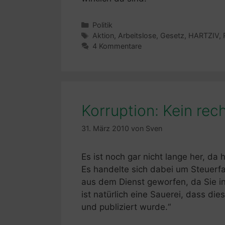
Kategorien
Politik
Schlagwörter
Aktion
,
Arbeitslose
,
Gesetz
,
HARTZIV
,
4 Kommentare
Korruption: Kein re
31. März 2010
von
Sven
Es ist noch gar nicht lange her, da
Es handelte sich dabei um Steuerf
aus dem Dienst geworfen, da Sie in 
ist natürlich eine Sauerei, dass d
und publiziert wurde.“