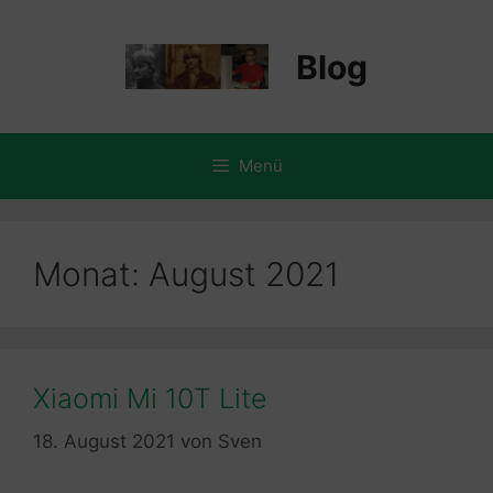
Zum
Inhalt
Blog
springen
Menü
Monat:
August 2021
Xiaomi Mi 10T Lite
18. August 2021
von
Sven