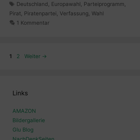
Schlagwörter
Deutschland
,
Europawahl
,
Parteiprogramm
,
Pirat
,
Piratenpartei
,
Verfassung
,
Wahl
1 Kommentar
Seite
Seite
1
2
Weiter
→
Links
AMAZON
Bildergallerie
Glu Blog
NachDenkSeiten