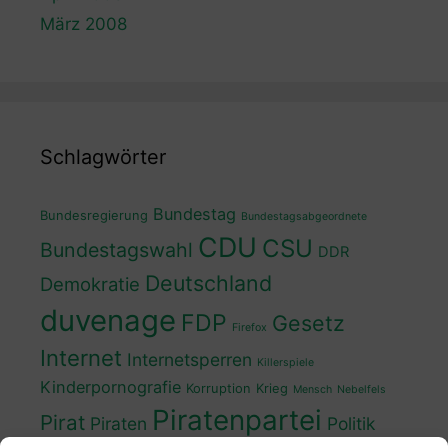
März 2008
Schlagwörter
Bundestag
Bundesregierung
Bundestagsabgeordnete
CDU
CSU
Bundestagswahl
DDR
Deutschland
Demokratie
duvenage
FDP
Gesetz
Firefox
Internet
Internetsperren
Killerspiele
Kinderpornografie
Korruption
Krieg
Mensch
Nebelfels
Piratenpartei
Pirat
Piraten
Politik