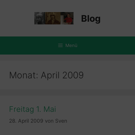
Zum
Inhalt
Blog
springen
Menü
Monat:
April 2009
Freitag 1. Mai
28. April 2009
von
Sven