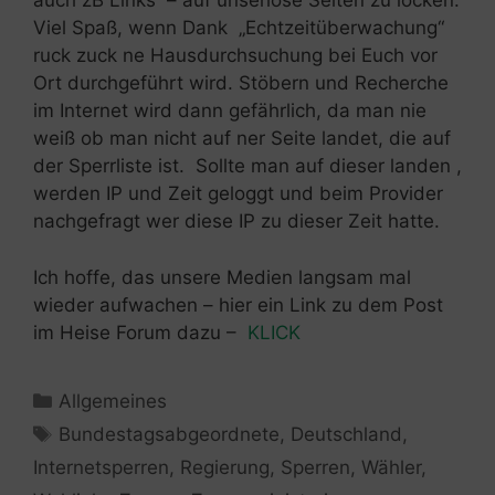
auch zB Links – auf unseriöse Seiten zu locken.
Viel Spaß, wenn Dank „Echtzeitüberwachung“
ruck zuck ne Hausdurchsuchung bei Euch vor
Ort durchgeführt wird. Stöbern und Recherche
im Internet wird dann gefährlich, da man nie
weiß ob man nicht auf ner Seite landet, die auf
der Sperrliste ist. Sollte man auf dieser landen ,
werden IP und Zeit geloggt und beim Provider
nachgefragt wer diese IP zu dieser Zeit hatte.
Ich hoffe, das unsere Medien langsam mal
wieder aufwachen – hier ein Link zu dem Post
im Heise Forum dazu –
KLICK
Kategorien
Allgemeines
Schlagwörter
Bundestagsabgeordnete
,
Deutschland
,
Internetsperren
,
Regierung
,
Sperren
,
Wähler
,