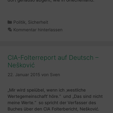
dort genauso abgeht, wie in Griechenland.
Kategorien
Politik
,
Sicherheit
Kommentar hinterlassen
CIA-Folterreport auf Deutsch –
Nešković
22. Januar 2015
von
Sven
„Mir wird speiübel, wenn ich ‚westliche
Wertegemeinschaft‘ höre.“ und „Das sind nicht
meine Werte.“ so spricht der Verfasser des
Buches über den CIA Folterbericht, Nešković.