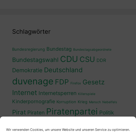
Schlagwörter
Bundestag
Bundesregierung
Bundestagsabgeordnete
CDU
CSU
Bundestagswahl
DDR
Deutschland
Demokratie
duvenage
FDP
Gesetz
Firefox
Internet
Internetsperren
Killerspiele
Kinderpornografie
Korruption
Krieg
Mensch
Nebelfels
Piratenpartei
Pirat
Piraten
Politik
Schwedt
Politiker
Regierung
Spaß
Wir verwenden Cookies, um unsere Website und unseren Service zu optimieren.
sven
Wahl