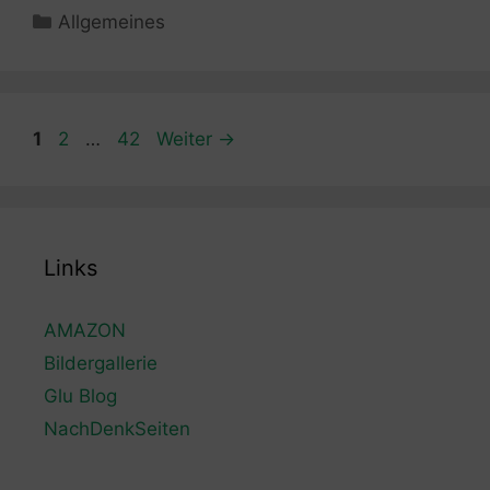
Kategorien
Allgemeines
Seite
Seite
Seite
1
2
…
42
Weiter
→
Links
AMAZON
Bildergallerie
Glu Blog
NachDenkSeiten