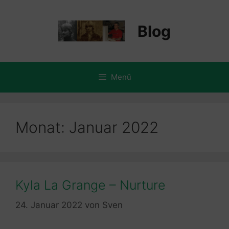
Zum
Inhalt
Blog
springen
Menü
Monat:
Januar 2022
Kyla La Grange – Nurture
24. Januar 2022
von
Sven