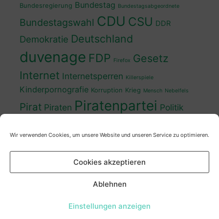
Bundestag
Bundesregierung
Bundestagsabgeordnete
CDU
CSU
Bundestagswahl
DDR
Deutschland
Demokratie
duvenage
FDP
Gesetz
Firefox
Internet
Internetsperren
Killerspiele
Kinderpornografie
Korruption
Krieg
Mensch
Nebelfels
Piratenpartei
Pirat
Piraten
Politik
Schwedt
Politiker
Regierung
Spaß
Wir verwenden Cookies, um unsere Website und unseren Service zu optimieren.
sven
Wahl
SPD
Sperren
Tauss
Urheberrecht
Wahlkampf
Wähler
Cookies akzeptieren
Wahlprogramm
XP
Wahljahr
Zensur
Überwachung
Zensursula
youtube
ZDF
Ablehnen
Einstellungen anzeigen