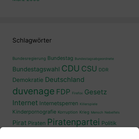
Schlagwörter
Bundestag
Bundesregierung
Bundestagsabgeordnete
CDU
CSU
Bundestagswahl
DDR
Deutschland
Demokratie
duvenage
FDP
Gesetz
Firefox
Internet
Internetsperren
Killerspiele
Kinderpornografie
Korruption
Krieg
Mensch
Nebelfels
Piratenpartei
Pirat
Piraten
Politik
Schwedt
Politiker
Regierung
Spaß