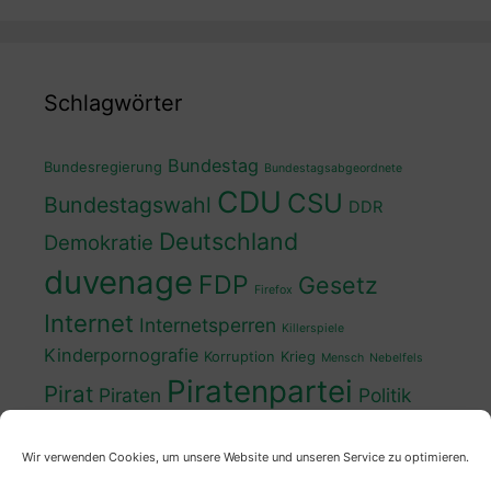
Schlagwörter
Bundestag
Bundesregierung
Bundestagsabgeordnete
CDU
CSU
Bundestagswahl
DDR
Deutschland
Demokratie
duvenage
FDP
Gesetz
Firefox
Internet
Internetsperren
Killerspiele
Kinderpornografie
Korruption
Krieg
Mensch
Nebelfels
Piratenpartei
Pirat
Piraten
Politik
Schwedt
Politiker
Regierung
Spaß
Wir verwenden Cookies, um unsere Website und unseren Service zu optimieren.
sven
Wahl
SPD
Sperren
Tauss
Urheberrecht