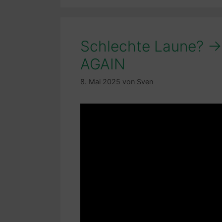
Schlechte Laune? ->
AGAIN
8. Mai 2025
von
Sven