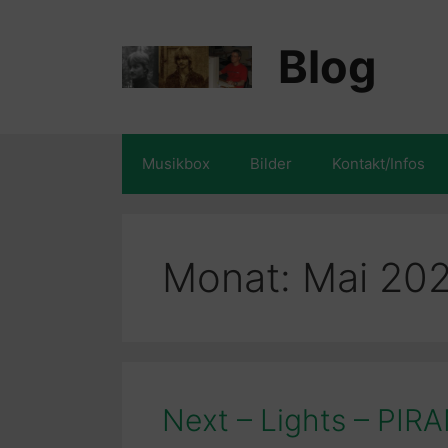
Zum
Inhalt
Blog
springen
Musikbox
Bilder
Kontakt/Infos
Monat:
Mai 20
Next – Lights – PIR