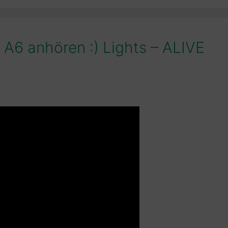
 A6 anhören :) Lights – ALIVE