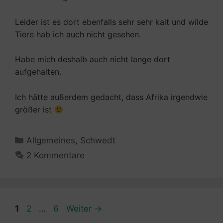
Leider ist es dort ebenfalls sehr sehr kalt und wilde
Tiere hab ich auch nicht gesehen.
Habe mich deshalb auch nicht lange dort
aufgehalten.
Ich hätte außerdem gedacht, dass Afrika irgendwie
größer ist
Kategorien
Allgemeines
,
Schwedt
2 Kommentare
Seite
Seite
Seite
1
2
…
6
Weiter
→