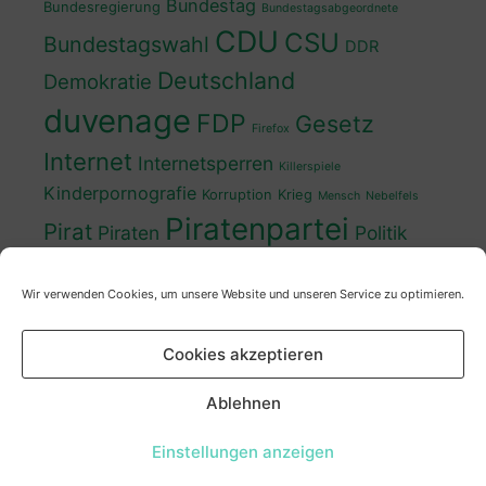
Bundestag
Bundesregierung
Bundestagsabgeordnete
CDU
CSU
Bundestagswahl
DDR
Deutschland
Demokratie
duvenage
FDP
Gesetz
Firefox
Internet
Internetsperren
Killerspiele
Kinderpornografie
Korruption
Krieg
Mensch
Nebelfels
Piratenpartei
Pirat
Piraten
Politik
Schwedt
Politiker
Regierung
Spaß
Wir verwenden Cookies, um unsere Website und unseren Service zu optimieren.
sven
Wahl
SPD
Sperren
Tauss
Urheberrecht
Wahlkampf
Wähler
Cookies akzeptieren
Wahlprogramm
XP
Wahljahr
Zensur
Überwachung
Zensursula
youtube
ZDF
Ablehnen
Einstellungen anzeigen