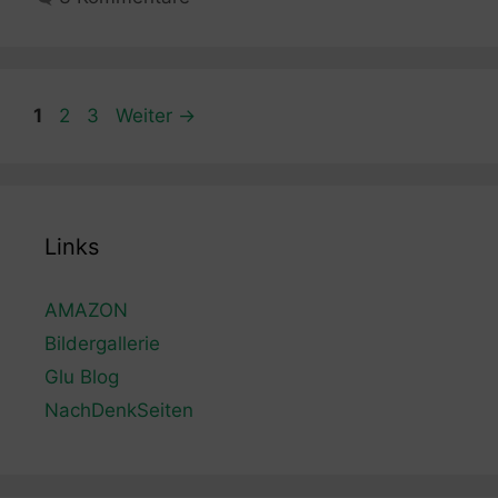
Seite
Seite
Seite
1
2
3
Weiter
→
Links
AMAZON
Bildergallerie
Glu Blog
NachDenkSeiten