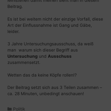
Ministerien damit meinen sieht man in diesem
Beitrag.
Es ist bei weitem nicht der einzige Vorfall, diese
Art der Einflussnahme ist Gang und Gäbe,
leider.
3 Jahre Untersuchungsausschuss, da weiß
man warum sich dieser Begriff aus
Untersuchung
und
Ausschuss
zusammensetzt.
Wetten das da keine Köpfe rollen!?
Der Beitrag setzt sich aus 3 Teilen zusammen –
ca. 28 Minuten, unbedingt anschauen!
Kategorien
Politik