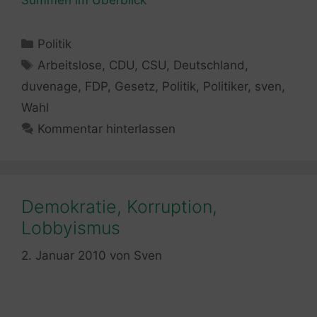
Summen im Überblick
Kategorien
Politik
Schlagwörter
Arbeitslose
,
CDU
,
CSU
,
Deutschland
,
duvenage
,
FDP
,
Gesetz
,
Politik
,
Politiker
,
sven
,
Wahl
Kommentar hinterlassen
Demokratie, Korruption,
Lobbyismus
2. Januar 2010
von
Sven