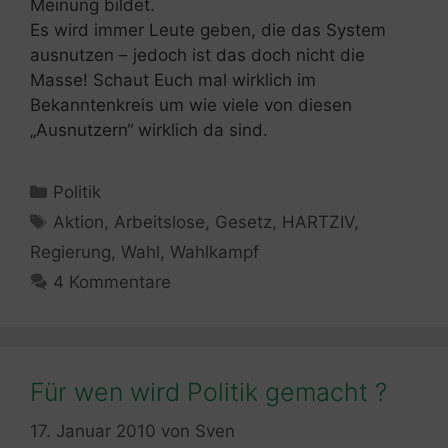
Meinung bildet.
Es wird immer Leute geben, die das System
ausnutzen – jedoch ist das doch nicht die
Masse! Schaut Euch mal wirklich im
Bekanntenkreis um wie viele von diesen
„Ausnutzern“ wirklich da sind.
Kategorien
Politik
Schlagwörter
Aktion
,
Arbeitslose
,
Gesetz
,
HARTZIV
,
Regierung
,
Wahl
,
Wahlkampf
4 Kommentare
Für wen wird Politik gemacht ?
17. Januar 2010
von
Sven