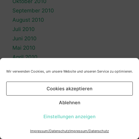
Oktober 2010
September 2010
August 2010
Juli 2010
Juni 2010
Mai 2010
April 2010
März 2010
Wir verwenden Cookies, um unsere Website und unseren Service zu optimieren.
Februar 2010
Januar 2010
Cookies akzeptieren
Dezember 2009
Ablehnen
November 2009
Oktober 2009
Einstellungen anzeigen
September 2009
August 2009
Impressum/Datenschutz
Impressum/Datenschutz