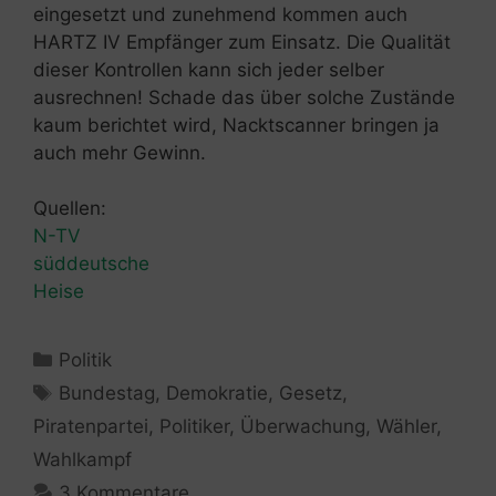
eingesetzt und zunehmend kommen auch
HARTZ IV Empfänger zum Einsatz. Die Qualität
dieser Kontrollen kann sich jeder selber
ausrechnen! Schade das über solche Zustände
kaum berichtet wird, Nacktscanner bringen ja
auch mehr Gewinn.
Quellen:
N-TV
süddeutsche
Heise
Kategorien
Politik
Schlagwörter
Bundestag
,
Demokratie
,
Gesetz
,
Piratenpartei
,
Politiker
,
Überwachung
,
Wähler
,
Wahlkampf
3 Kommentare