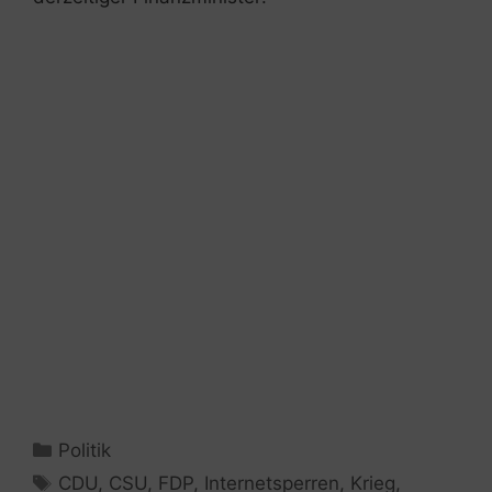
Kategorien
Politik
Schlagwörter
CDU
,
CSU
,
FDP
,
Internetsperren
,
Krieg
,