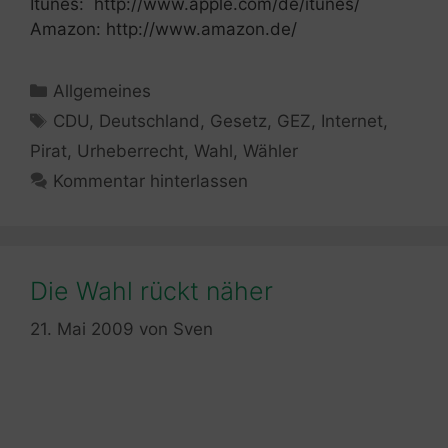
Itunes: http://www.apple.com/de/itunes/
Amazon: http://www.amazon.de/
Kategorien
Allgemeines
Schlagwörter
CDU
,
Deutschland
,
Gesetz
,
GEZ
,
Internet
,
Pirat
,
Urheberrecht
,
Wahl
,
Wähler
Kommentar hinterlassen
Die Wahl rückt näher
21. Mai 2009
von
Sven