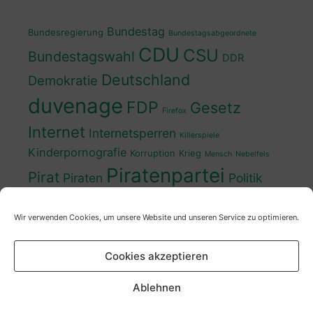
Bundestag
Bundesregierung
Bundestagsabgeordnete
CDU
CSU
Bundestagswahl
DDR
Deutschland
Demokratie
duvenage
FDP
Gesetz
Firefox
Internet
Internetsperren
Killerspiele
Kinderpornografie
Korruption
Krieg
Mensch
Nebelfels
Piratenpartei
Pirat
Piraten
Politik
Schwedt
Politiker
Regierung
Spaß
Wir verwenden Cookies, um unsere Website und unseren Service zu optimieren.
sven
Wahl
SPD
Sperren
Tauss
Urheberrecht
Wahlkampf
Wähler
Cookies akzeptieren
Wahlprogramm
XP
Wahljahr
Zensur
Überwachung
Zensursula
youtube
ZDF
Ablehnen