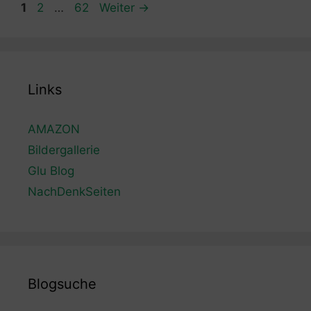
Seite
Seite
Seite
1
2
…
62
Weiter
→
Links
AMAZON
Bildergallerie
Glu Blog
NachDenkSeiten
Blogsuche