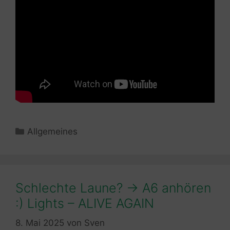
Kategorien
Allgemeines
Schlechte Laune? -> A6 anhören
:) Lights – ALIVE AGAIN
8. Mai 2025
von
Sven