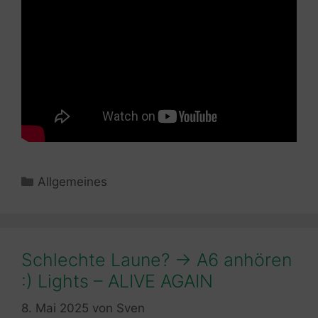
Kategorien
Allgemeines
Schlechte Laune? -> A6 anhören
:) Lights – ALIVE AGAIN
8. Mai 2025
von
Sven