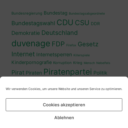
Bundestag
Bundesregierung
Bundestagsabgeordnete
CDU
CSU
Bundestagswahl
DDR
Deutschland
Demokratie
duvenage
FDP
Gesetz
Firefox
Internet
Internetsperren
Killerspiele
Kinderpornografie
Korruption
Krieg
Mensch
Nebelfels
Piratenpartei
Pirat
Piraten
Politik
Schwedt
Politiker
Regierung
Spaß
Wir verwenden Cookies, um unsere Website und unseren Service zu optimieren.
sven
Wahl
SPD
Sperren
Tauss
Urheberrecht
Wahlkampf
Wähler
Cookies akzeptieren
Wahlprogramm
XP
Wahljahr
Zensur
Überwachung
Zensursula
youtube
ZDF
Ablehnen