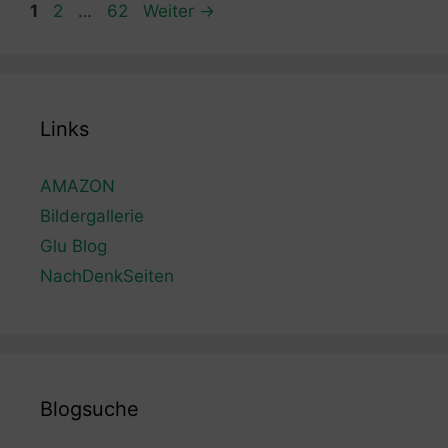
Seite
Seite
Seite
1
2
…
62
Weiter
→
Links
AMAZON
Bildergallerie
Glu Blog
NachDenkSeiten
Blogsuche