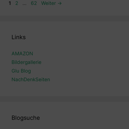
Seite
Seite
Seite
1
2
…
62
Weiter
→
Links
AMAZON
Bildergallerie
Glu Blog
NachDenkSeiten
Blogsuche