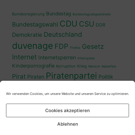
Bundestag
Bundesregierung
Bundestagsabgeordnete
CDU
CSU
Bundestagswahl
DDR
Deutschland
Demokratie
duvenage
FDP
Gesetz
Firefox
Internet
Internetsperren
Killerspiele
Kinderpornografie
Korruption
Krieg
Mensch
Nebelfels
Piratenpartei
Pirat
Piraten
Politik
Schwedt
Politiker
Regierung
Spaß
Wir verwenden Cookies, um unsere Website und unseren Service zu optimieren.
sven
Wahl
SPD
Sperren
Tauss
Urheberrecht
Wahlkampf
Wähler
Cookies akzeptieren
Wahlprogramm
XP
Wahljahr
Zensur
Überwachung
Zensursula
youtube
ZDF
Ablehnen