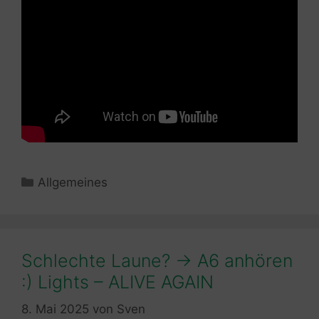
Kategorien
Allgemeines
Schlechte Laune? -> A6 anhören
:) Lights – ALIVE AGAIN
8. Mai 2025
von
Sven