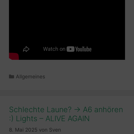
Kategorien
Allgemeines
Schlechte Laune? -> A6 anhören
:) Lights – ALIVE AGAIN
8. Mai 2025
von
Sven