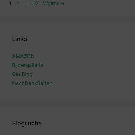
Seite
Seite
Seite
1
2
…
62
Weiter
→
Links
AMAZON
Bildergallerie
Glu Blog
NachDenkSeiten
Blogsuche