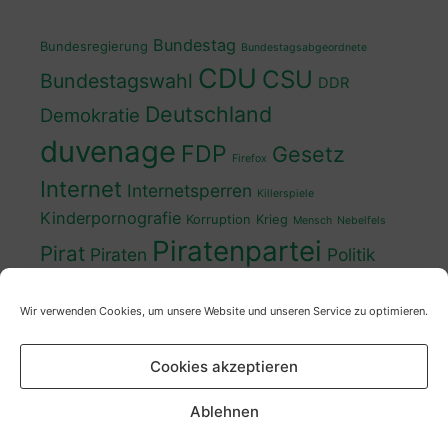
Bundestag
Bundesregierung
Bundestagsabgeordnete
CDU
CSU
Bundestagswahl
DDR
Deutschland
Demokratie
duvenage
FDP
Gesetz
Firefox
Internet
Internetsperren
Killerspiele
Kinderpornografie
Korruption
Krieg
Mensch
Nebelfels
Piratenpartei
Pirat
Piraten
Politik
Schwedt
Politiker
Regierung
Spaß
Wir verwenden Cookies, um unsere Website und unseren Service zu optimieren.
sven
Wahl
SPD
Sperren
Tauss
Urheberrecht
Wahlkampf
Wähler
Cookies akzeptieren
Wahlprogramm
XP
Wahljahr
Zensur
Überwachung
Zensursula
youtube
ZDF
Ablehnen