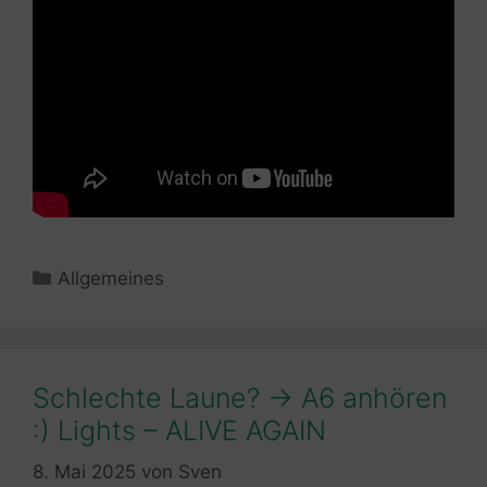
Kategorien
Allgemeines
Schlechte Laune? -> A6 anhören
:) Lights – ALIVE AGAIN
8. Mai 2025
von
Sven