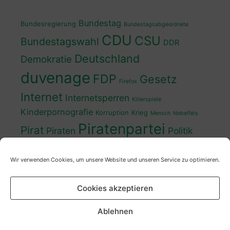
Bundestag
Bundesregierung
Bundestagsabgeordnete
CDU
CSU
Bundestagswahl
DDR
Deutschland
Demokratie
duvenage
FDP
Gesetz
Firefox
Internet
Internetsperren
Killerspiele
Kinderpornografie
Korruption
Krieg
Mensch
Nebelfels
Piratenpartei
Pirat
Piraten
Politik
Schwedt
Politiker
Regierung
Spaß
Wir verwenden Cookies, um unsere Website und unseren Service zu optimieren.
sven
Wahl
SPD
Sperren
Tauss
Urheberrecht
Wahlkampf
Wähler
Cookies akzeptieren
Wahlprogramm
XP
Wahljahr
Zensur
Überwachung
Zensursula
youtube
ZDF
Ablehnen