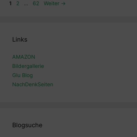
Seite
Seite
Seite
1
2
…
62
Weiter
→
Links
AMAZON
Bildergallerie
Glu Blog
NachDenkSeiten
Blogsuche