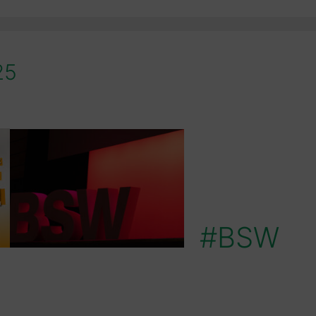
25
#BSW