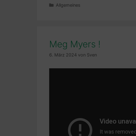
Kategorien
Allgemeines
Meg Myers !
6. März 2024
von
Sven