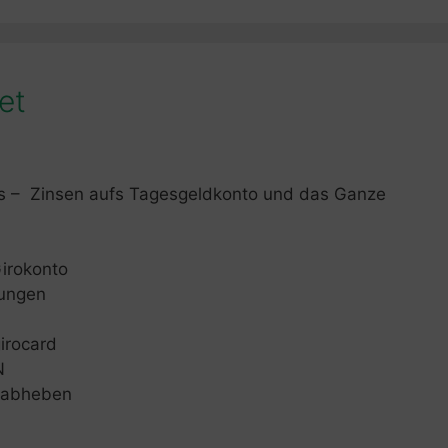
et
as – Zinsen aufs Tagesgeldkonto und das Ganze
irokonto
sungen
irocard
N
d abheben