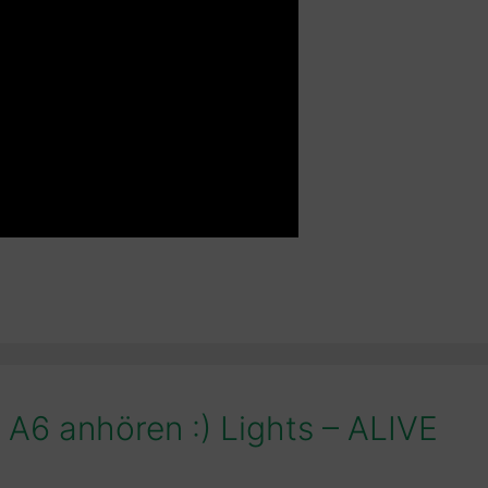
 A6 anhören :) Lights – ALIVE