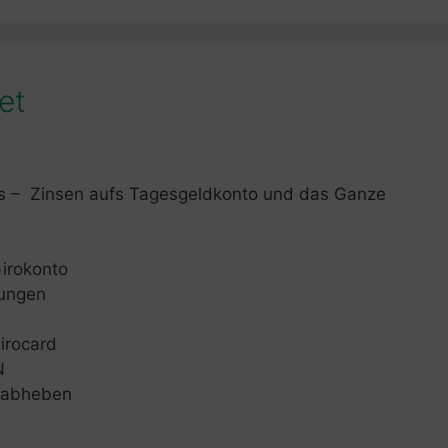
et
as – Zinsen aufs Tagesgeldkonto und das Ganze
irokonto
sungen
irocard
N
d abheben