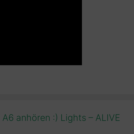
 A6 anhören :) Lights – ALIVE