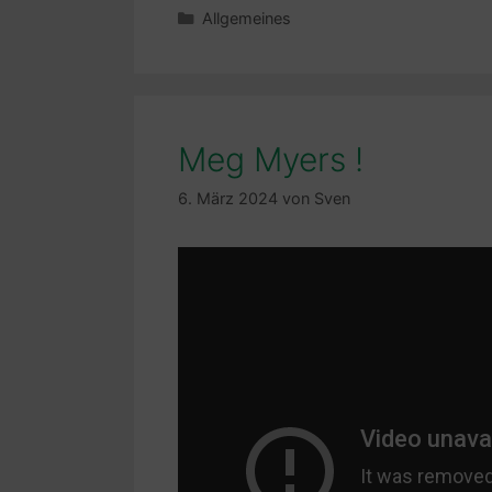
Kategorien
Allgemeines
Meg Myers !
6. März 2024
von
Sven