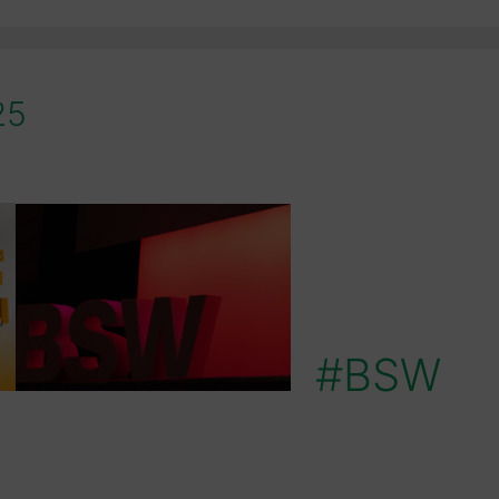
25
#BSW