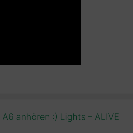
 A6 anhören :) Lights – ALIVE