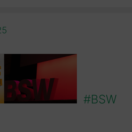
25
#BSW