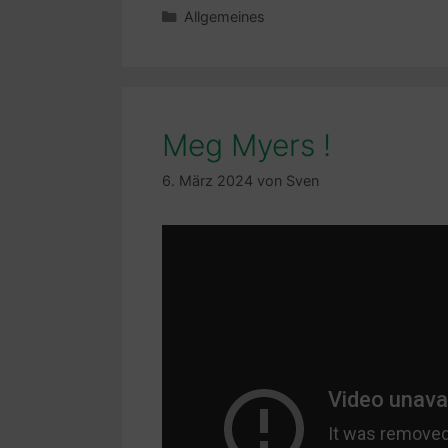
Kategorien
Allgemeines
Meg Myers !
6. März 2024
von
Sven