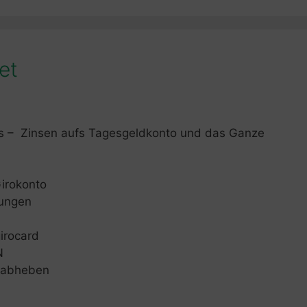
et
as – Zinsen aufs Tagesgeldkonto und das Ganze
irokonto
sungen
irocard
N
d abheben