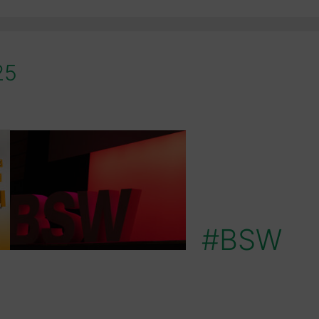
25
#BSW