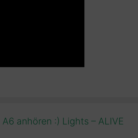
 A6 anhören :) Lights – ALIVE