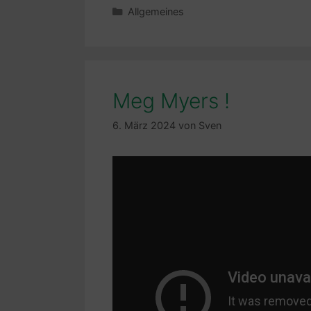
Kategorien
Allgemeines
Meg Myers !
6. März 2024
von
Sven