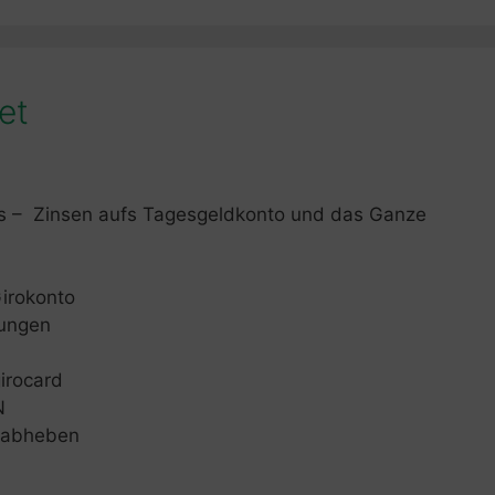
et
as – Zinsen aufs Tagesgeldkonto und das Ganze
irokonto
sungen
irocard
N
d abheben