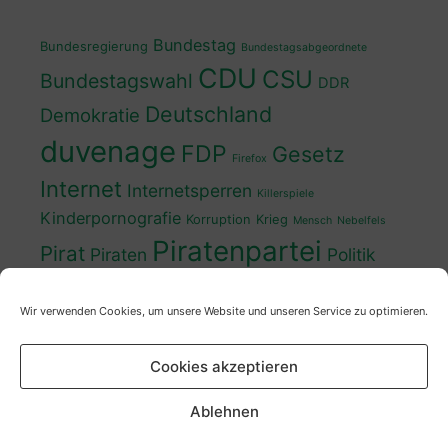
Bundestag
Bundesregierung
Bundestagsabgeordnete
CDU
CSU
Bundestagswahl
DDR
Deutschland
Demokratie
duvenage
FDP
Gesetz
Firefox
Internet
Internetsperren
Killerspiele
Kinderpornografie
Korruption
Krieg
Mensch
Nebelfels
Piratenpartei
Pirat
Piraten
Politik
Schwedt
Politiker
Regierung
Spaß
Wir verwenden Cookies, um unsere Website und unseren Service zu optimieren.
sven
Wahl
SPD
Sperren
Tauss
Urheberrecht
Wahlkampf
Wähler
Cookies akzeptieren
Wahlprogramm
XP
Wahljahr
Zensur
Überwachung
Zensursula
youtube
ZDF
Ablehnen