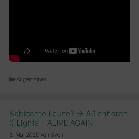
Kategorien
Allgemeines
Schlechte Laune? -> A6 anhören
:) Lights – ALIVE AGAIN
8. Mai 2025
von
Sven