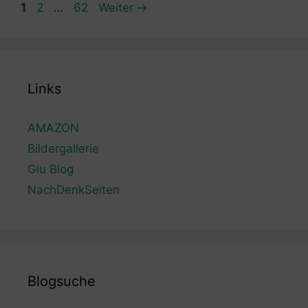
Seite
Seite
Seite
1
2
…
62
Weiter
→
Links
AMAZON
Bildergallerie
Glu Blog
NachDenkSeiten
Blogsuche