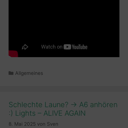
Kategorien
Allgemeines
Schlechte Laune? -> A6 anhören
:) Lights – ALIVE AGAIN
8. Mai 2025
von
Sven