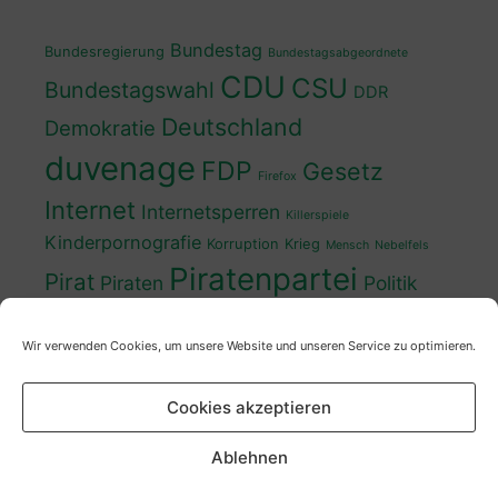
Bundestag
Bundesregierung
Bundestagsabgeordnete
CDU
CSU
Bundestagswahl
DDR
Deutschland
Demokratie
duvenage
FDP
Gesetz
Firefox
Internet
Internetsperren
Killerspiele
Kinderpornografie
Korruption
Krieg
Mensch
Nebelfels
Piratenpartei
Pirat
Piraten
Politik
Schwedt
Politiker
Regierung
Spaß
Wir verwenden Cookies, um unsere Website und unseren Service zu optimieren.
sven
Wahl
SPD
Sperren
Tauss
Urheberrecht
Wahlkampf
Wähler
Cookies akzeptieren
Wahlprogramm
XP
Wahljahr
Zensur
Überwachung
Zensursula
youtube
ZDF
Ablehnen