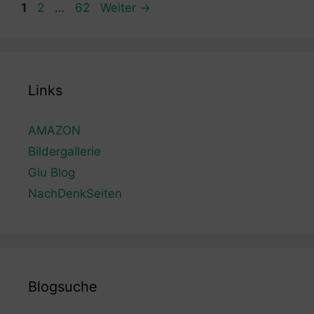
Seite
Seite
Seite
1
2
…
62
Weiter
→
Links
AMAZON
Bildergallerie
Glu Blog
NachDenkSeiten
Blogsuche