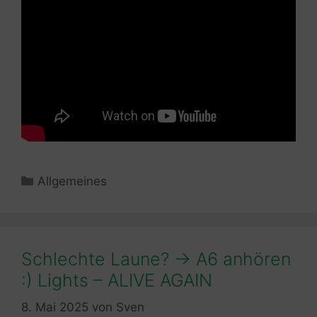
Kategorien
Allgemeines
Schlechte Laune? -> A6 anhören
:) Lights – ALIVE AGAIN
8. Mai 2025
von
Sven