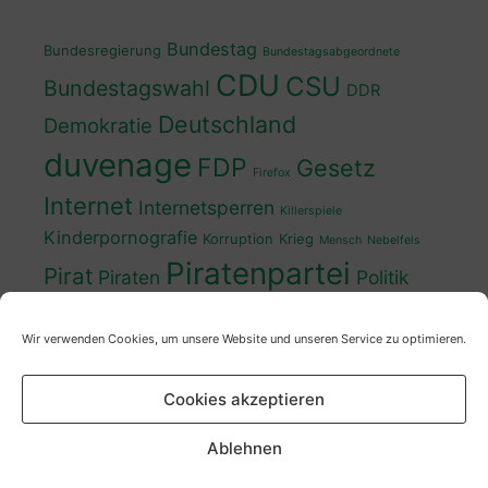
Bundestag
Bundesregierung
Bundestagsabgeordnete
CDU
CSU
Bundestagswahl
DDR
Deutschland
Demokratie
duvenage
FDP
Gesetz
Firefox
Internet
Internetsperren
Killerspiele
Kinderpornografie
Korruption
Krieg
Mensch
Nebelfels
Piratenpartei
Pirat
Piraten
Politik
Schwedt
Politiker
Regierung
Spaß
Wir verwenden Cookies, um unsere Website und unseren Service zu optimieren.
sven
Wahl
SPD
Sperren
Tauss
Urheberrecht
Wahlkampf
Wähler
Cookies akzeptieren
Wahlprogramm
XP
Wahljahr
Zensur
Überwachung
Zensursula
youtube
ZDF
Ablehnen