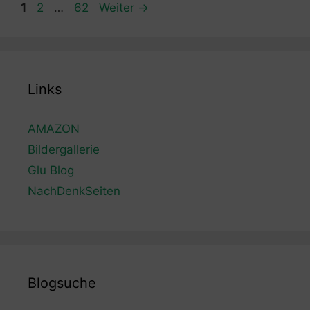
Seite
Seite
Seite
1
2
…
62
Weiter
→
Links
AMAZON
Bildergallerie
Glu Blog
NachDenkSeiten
Blogsuche