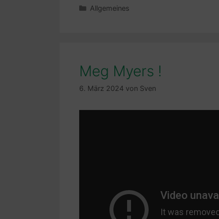
Kategorien
Allgemeines
Meg Myers !
6. März 2024
von
Sven