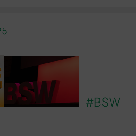
25
#BSW