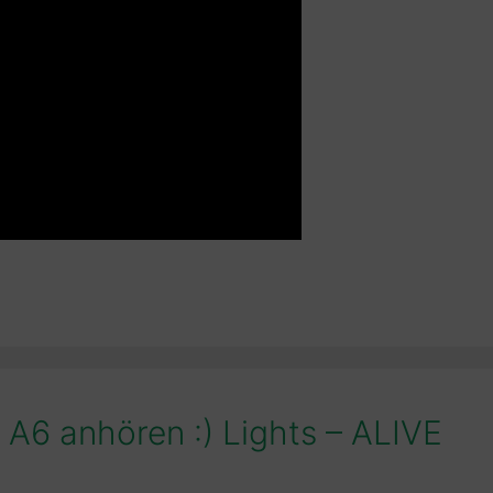
 A6 anhören :) Lights – ALIVE