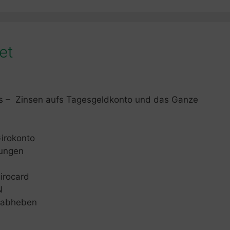
et
as – Zinsen aufs Tagesgeldkonto und das Ganze
irokonto
sungen
irocard
N
d abheben