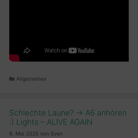
Kategorien
Allgemeines
Schlechte Laune? -> A6 anhören
:) Lights – ALIVE AGAIN
8. Mai 2025
von
Sven