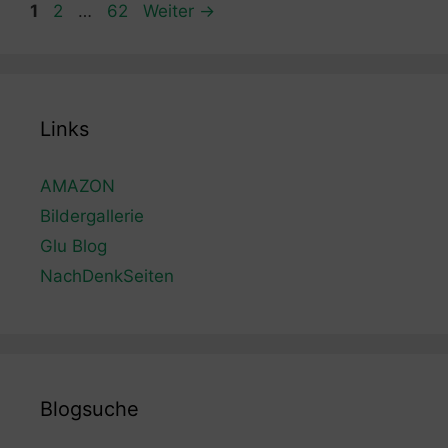
Seite
Seite
Seite
1
2
…
62
Weiter
→
Links
AMAZON
Bildergallerie
Glu Blog
NachDenkSeiten
Blogsuche