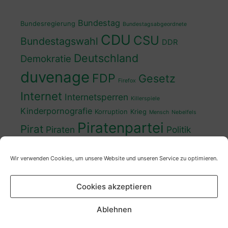
Bundestag
Bundesregierung
Bundestagsabgeordnete
CDU
CSU
Bundestagswahl
DDR
Deutschland
Demokratie
duvenage
FDP
Gesetz
Firefox
Internet
Internetsperren
Killerspiele
Kinderpornografie
Korruption
Krieg
Mensch
Nebelfels
Piratenpartei
Pirat
Piraten
Politik
Schwedt
Politiker
Regierung
Spaß
Wir verwenden Cookies, um unsere Website und unseren Service zu optimieren.
sven
Wahl
SPD
Sperren
Tauss
Urheberrecht
Wahlkampf
Wähler
Cookies akzeptieren
Wahlprogramm
XP
Wahljahr
Zensur
Überwachung
Zensursula
youtube
ZDF
Ablehnen