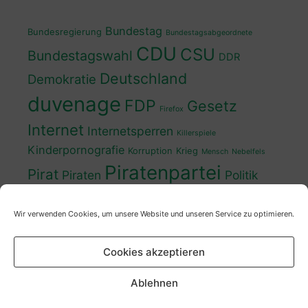
Bundestag
Bundesregierung
Bundestagsabgeordnete
CDU
CSU
Bundestagswahl
DDR
Deutschland
Demokratie
duvenage
FDP
Gesetz
Firefox
Internet
Internetsperren
Killerspiele
Kinderpornografie
Korruption
Krieg
Mensch
Nebelfels
Piratenpartei
Pirat
Piraten
Politik
Schwedt
Politiker
Regierung
Spaß
Wir verwenden Cookies, um unsere Website und unseren Service zu optimieren.
sven
Wahl
SPD
Sperren
Tauss
Urheberrecht
Wahlkampf
Wähler
Cookies akzeptieren
Wahlprogramm
XP
Wahljahr
Zensur
Überwachung
Zensursula
youtube
ZDF
Ablehnen