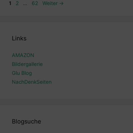
Seite
Seite
Seite
1
2
…
62
Weiter
→
Links
AMAZON
Bildergallerie
Glu Blog
NachDenkSeiten
Blogsuche