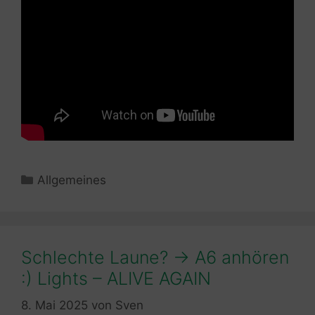
Kategorien
Allgemeines
Schlechte Laune? -> A6 anhören
:) Lights – ALIVE AGAIN
8. Mai 2025
von
Sven