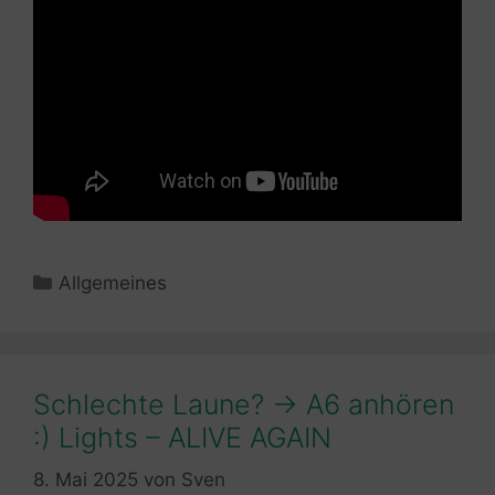
Kategorien
Allgemeines
Schlechte Laune? -> A6 anhören
:) Lights – ALIVE AGAIN
8. Mai 2025
von
Sven