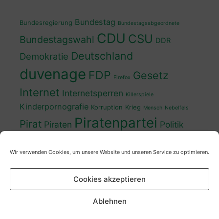
Bundestag
Bundesregierung
Bundestagsabgeordnete
CDU
CSU
Bundestagswahl
DDR
Deutschland
Demokratie
duvenage
FDP
Gesetz
Firefox
Internet
Internetsperren
Killerspiele
Kinderpornografie
Korruption
Krieg
Mensch
Nebelfels
Piratenpartei
Pirat
Piraten
Politik
Schwedt
Politiker
Regierung
Spaß
Wir verwenden Cookies, um unsere Website und unseren Service zu optimieren.
sven
Wahl
SPD
Sperren
Tauss
Urheberrecht
Wahlkampf
Wähler
Cookies akzeptieren
Wahlprogramm
XP
Wahljahr
Zensur
Überwachung
Zensursula
youtube
ZDF
Ablehnen