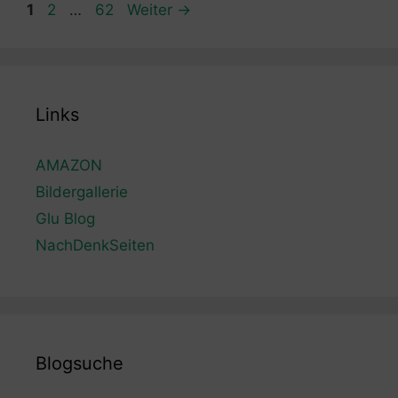
Seite
Seite
Seite
1
2
…
62
Weiter
→
Links
AMAZON
Bildergallerie
Glu Blog
NachDenkSeiten
Blogsuche