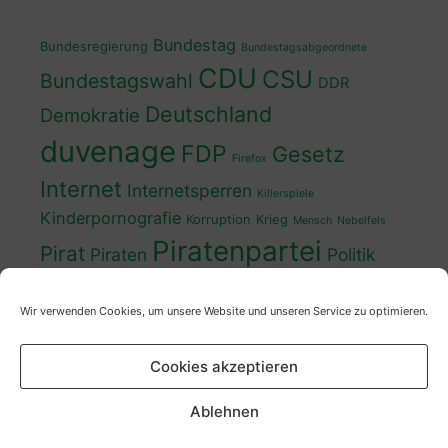
Bundestag
Bundesregierung
Bundestagsabgeordnete
CDU
CSU
Bundestagswahl
DDR
Deutschland
Demokratie
duvenage
FDP
Gesetz
Firefox
Internet
Internetsperren
Killerspiele
Kinderpornografie
Korruption
Krieg
Mensch
Nebelfels
Piratenpartei
Pirat
Piraten
Politik
Schwedt
Politiker
Regierung
Spaß
Wir verwenden Cookies, um unsere Website und unseren Service zu optimieren.
sven
Wahl
SPD
Sperren
Tauss
Urheberrecht
Wahlkampf
Wähler
Cookies akzeptieren
Wahlprogramm
XP
Wahljahr
Zensur
Überwachung
Zensursula
youtube
ZDF
Ablehnen