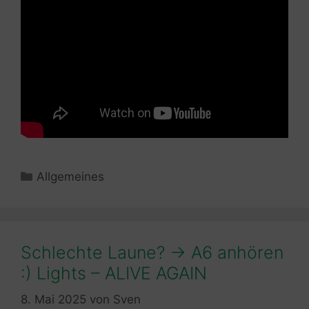
Kategorien
Allgemeines
Schlechte Laune? -> A6 anhören
:) Lights – ALIVE AGAIN
8. Mai 2025
von
Sven