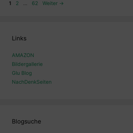
Seite
Seite
Seite
1
2
…
62
Weiter
→
Links
AMAZON
Bildergallerie
Glu Blog
NachDenkSeiten
Blogsuche