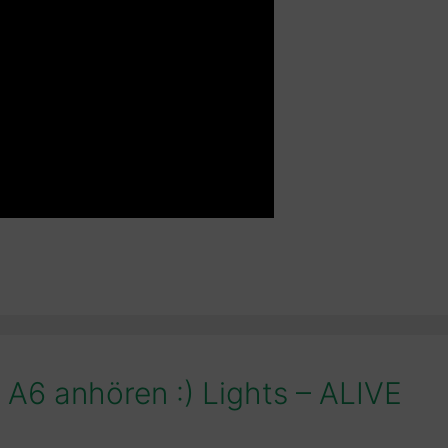
 A6 anhören :) Lights – ALIVE