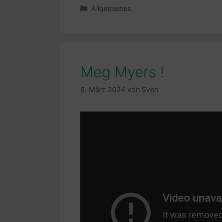
Kategorien
Allgemeines
Meg Myers !
6. März 2024
von
Sven