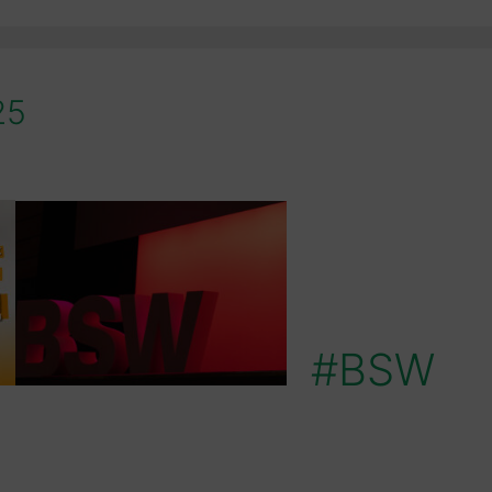
25
#BSW