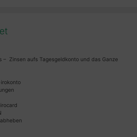
et
as – Zinsen aufs Tagesgeldkonto und das Ganze
irokonto
sungen
irocard
N
d abheben