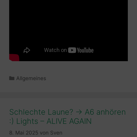
Kategorien
Allgemeines
Schlechte Laune? -> A6 anhören
:) Lights – ALIVE AGAIN
8. Mai 2025
von
Sven