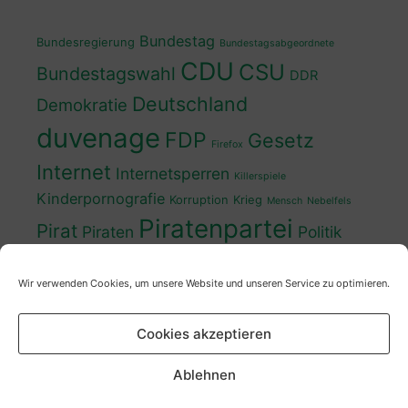
Bundestag
Bundesregierung
Bundestagsabgeordnete
CDU
CSU
Bundestagswahl
DDR
Deutschland
Demokratie
duvenage
FDP
Gesetz
Firefox
Internet
Internetsperren
Killerspiele
Kinderpornografie
Korruption
Krieg
Mensch
Nebelfels
Piratenpartei
Pirat
Piraten
Politik
Schwedt
Politiker
Regierung
Spaß
Wir verwenden Cookies, um unsere Website und unseren Service zu optimieren.
sven
Wahl
SPD
Sperren
Tauss
Urheberrecht
Wahlkampf
Wähler
Cookies akzeptieren
Wahlprogramm
XP
Wahljahr
Zensur
Überwachung
Zensursula
youtube
ZDF
Ablehnen