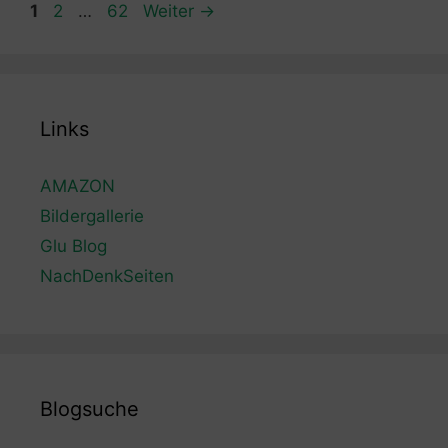
Seite
Seite
Seite
1
2
…
62
Weiter
→
Links
AMAZON
Bildergallerie
Glu Blog
NachDenkSeiten
Blogsuche