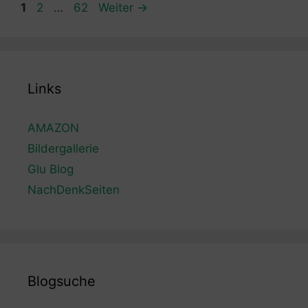
Seite
Seite
Seite
1
2
…
62
Weiter
→
Links
AMAZON
Bildergallerie
Glu Blog
NachDenkSeiten
Blogsuche