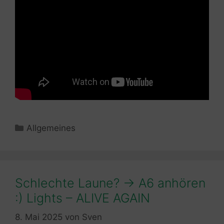
Kategorien
Allgemeines
Schlechte Laune? -> A6 anhören
:) Lights – ALIVE AGAIN
8. Mai 2025
von
Sven