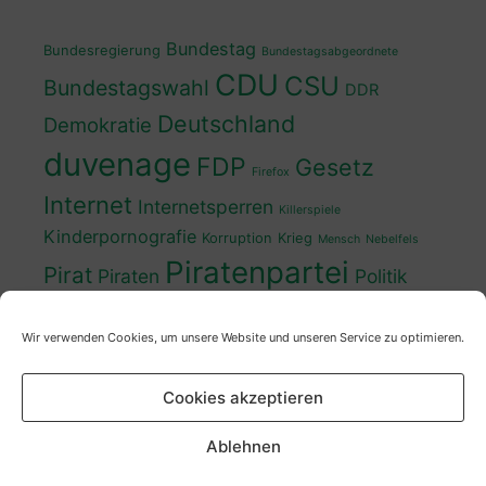
Bundestag
Bundesregierung
Bundestagsabgeordnete
CDU
CSU
Bundestagswahl
DDR
Deutschland
Demokratie
duvenage
FDP
Gesetz
Firefox
Internet
Internetsperren
Killerspiele
Kinderpornografie
Korruption
Krieg
Mensch
Nebelfels
Piratenpartei
Pirat
Piraten
Politik
Schwedt
Politiker
Regierung
Spaß
Wir verwenden Cookies, um unsere Website und unseren Service zu optimieren.
sven
Wahl
SPD
Sperren
Tauss
Urheberrecht
Wahlkampf
Wähler
Cookies akzeptieren
Wahlprogramm
XP
Wahljahr
Zensur
Überwachung
Zensursula
youtube
ZDF
Ablehnen