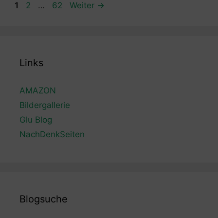
Seite
Seite
Seite
1
2
…
62
Weiter
→
Links
AMAZON
Bildergallerie
Glu Blog
NachDenkSeiten
Blogsuche