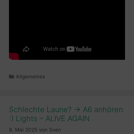
Kategorien
Allgemeines
Schlechte Laune? -> A6 anhören
:) Lights – ALIVE AGAIN
8. Mai 2025
von
Sven