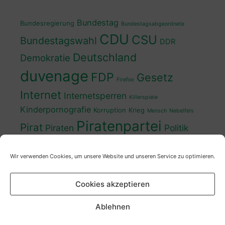
Bundestag
Bundesregierung
Bundestagsabgeordnete
CDU
CSU
Bundestagswahl
DDR
Deutschland
Demokratie
duvenage
FDP
Gesetz
Firefox
Internet
Internetsperren
Killerspiele
Kinderpornografie
Korruption
Krieg
Mensch
Nebelfels
Piratenpartei
Pirat
Piraten
Politik
Schwedt
Politiker
Regierung
Spaß
Wir verwenden Cookies, um unsere Website und unseren Service zu optimieren.
sven
Wahl
SPD
Sperren
Tauss
Urheberrecht
Wahlkampf
Wähler
Cookies akzeptieren
Wahlprogramm
XP
Wahljahr
Zensur
Überwachung
Zensursula
youtube
ZDF
Ablehnen