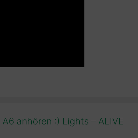
 A6 anhören :) Lights – ALIVE