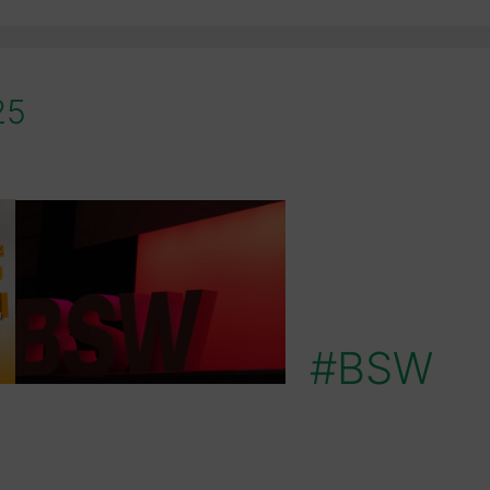
25
#BSW