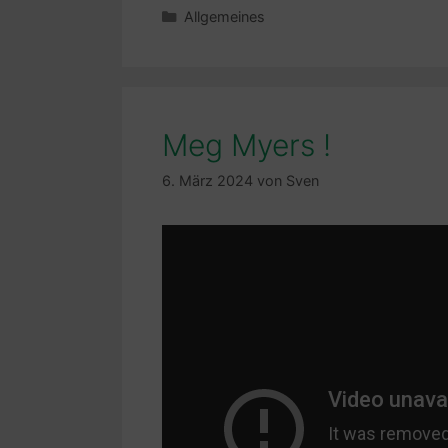
Kategorien
Allgemeines
Meg Myers !
6. März 2024
von
Sven