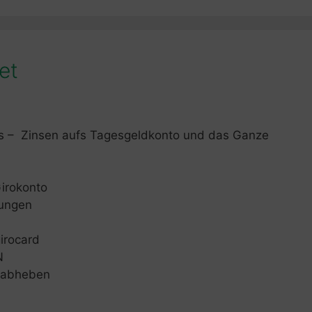
et
as – Zinsen aufs Tagesgeldkonto und das Ganze
irokonto
sungen
irocard
N
d abheben