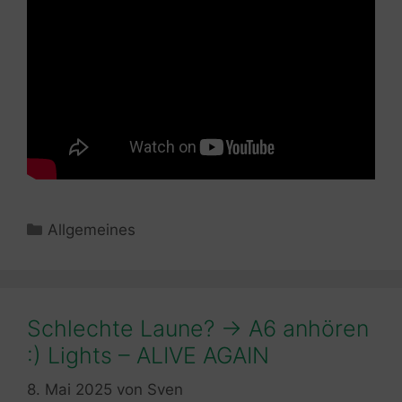
Kategorien
Allgemeines
Schlechte Laune? -> A6 anhören
:) Lights – ALIVE AGAIN
8. Mai 2025
von
Sven