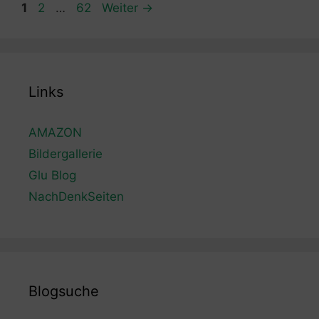
Seite
Seite
Seite
1
2
…
62
Weiter
→
Links
AMAZON
Bildergallerie
Glu Blog
NachDenkSeiten
Blogsuche