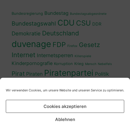
Bundestag
Bundesregierung
Bundestagsabgeordnete
CDU
CSU
Bundestagswahl
DDR
Deutschland
Demokratie
duvenage
FDP
Gesetz
Firefox
Internet
Internetsperren
Killerspiele
Kinderpornografie
Korruption
Krieg
Mensch
Nebelfels
Piratenpartei
Pirat
Piraten
Politik
Schwedt
Politiker
Regierung
Spaß
Wir verwenden Cookies, um unsere Website und unseren Service zu optimieren.
sven
Wahl
SPD
Sperren
Tauss
Urheberrecht
Wahlkampf
Wähler
Cookies akzeptieren
Wahlprogramm
XP
Wahljahr
Zensur
Überwachung
Zensursula
youtube
ZDF
Ablehnen