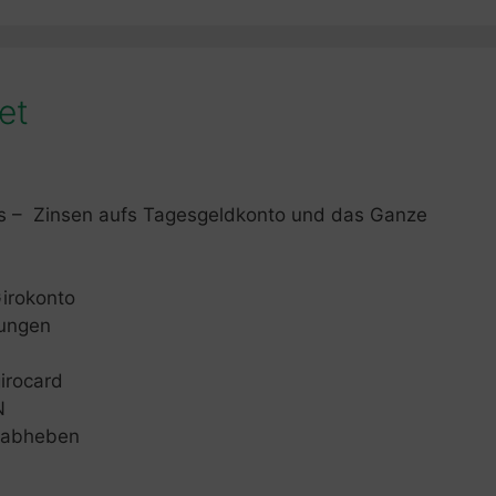
et
as – Zinsen aufs Tagesgeldkonto und das Ganze
irokonto
sungen
irocard
N
d abheben