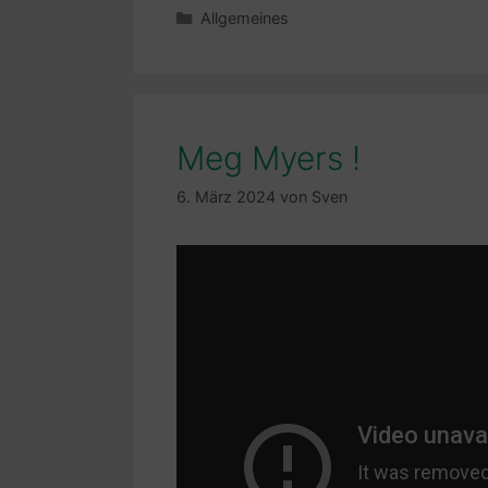
Kategorien
Allgemeines
Meg Myers !
6. März 2024
von
Sven