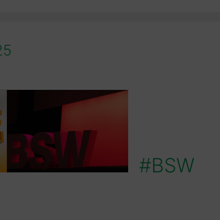
25
#BSW