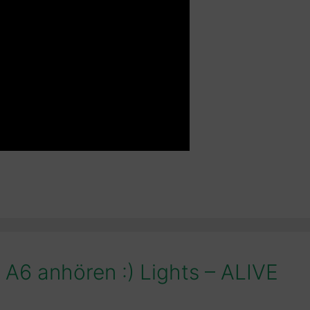
 A6 anhören :) Lights – ALIVE