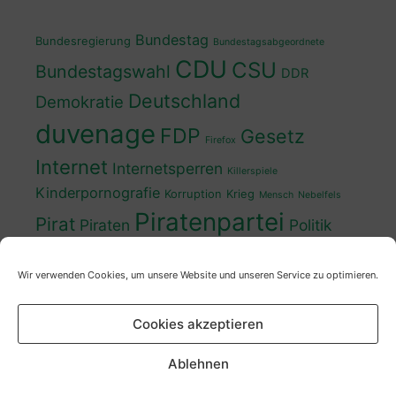
Bundestag
Bundesregierung
Bundestagsabgeordnete
CDU
CSU
Bundestagswahl
DDR
Deutschland
Demokratie
duvenage
FDP
Gesetz
Firefox
Internet
Internetsperren
Killerspiele
Kinderpornografie
Korruption
Krieg
Mensch
Nebelfels
Piratenpartei
Pirat
Piraten
Politik
Schwedt
Politiker
Regierung
Spaß
Wir verwenden Cookies, um unsere Website und unseren Service zu optimieren.
sven
Wahl
SPD
Sperren
Tauss
Urheberrecht
Wahlkampf
Wähler
Cookies akzeptieren
Wahlprogramm
XP
Wahljahr
Zensur
Überwachung
Zensursula
youtube
ZDF
Ablehnen