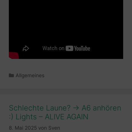
Kategorien
Allgemeines
Schlechte Laune? -> A6 anhören
:) Lights – ALIVE AGAIN
8. Mai 2025
von
Sven