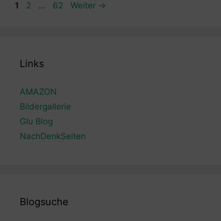
Seite
Seite
Seite
1
2
…
62
Weiter
→
Links
AMAZON
Bildergallerie
Glu Blog
NachDenkSeiten
Blogsuche