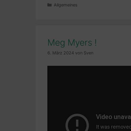
Kategorien
Allgemeines
Meg Myers !
6. März 2024
von
Sven