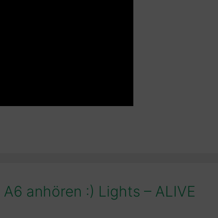
 A6 anhören :) Lights – ALIVE