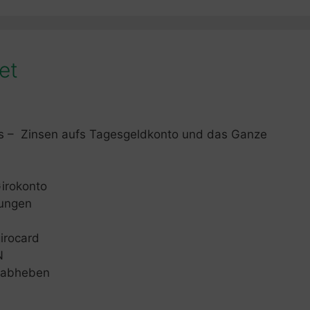
et
as – Zinsen aufs Tagesgeldkonto und das Ganze
irokonto
sungen
irocard
N
d abheben