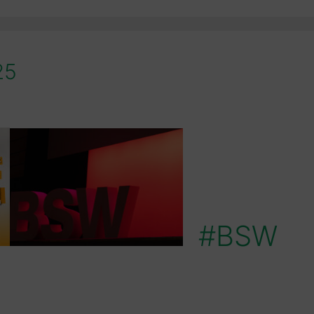
25
#BSW