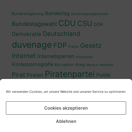
Bundestag
Bundesregierung
Bundestagsabgeordnete
CDU
CSU
Bundestagswahl
DDR
Deutschland
Demokratie
duvenage
FDP
Gesetz
Firefox
Internet
Internetsperren
Killerspiele
Kinderpornografie
Korruption
Krieg
Mensch
Nebelfels
Piratenpartei
Pirat
Piraten
Politik
Schwedt
Politiker
Regierung
Spaß
Wir verwenden Cookies, um unsere Website und unseren Service zu optimieren.
sven
Wahl
SPD
Sperren
Tauss
Urheberrecht
Wahlkampf
Wähler
Cookies akzeptieren
Wahlprogramm
XP
Wahljahr
Zensur
Überwachung
Zensursula
youtube
ZDF
Ablehnen