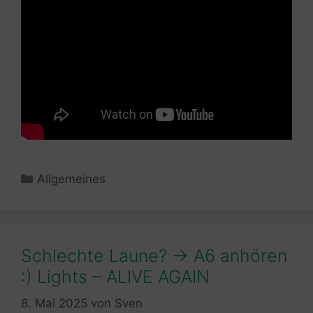
Kategorien
Allgemeines
Schlechte Laune? -> A6 anhören
:) Lights – ALIVE AGAIN
8. Mai 2025
von
Sven