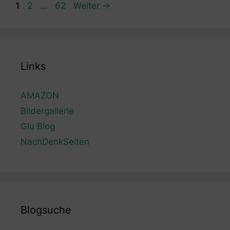
Seite
Seite
Seite
1
2
…
62
Weiter
→
Links
AMAZON
Bildergallerie
Glu Blog
NachDenkSeiten
Blogsuche