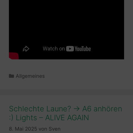
Kategorien
Allgemeines
Schlechte Laune? -> A6 anhören
:) Lights – ALIVE AGAIN
8. Mai 2025
von
Sven