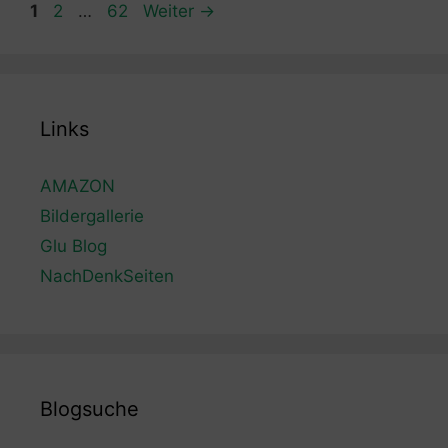
Seite
Seite
Seite
1
2
…
62
Weiter
→
Links
AMAZON
Bildergallerie
Glu Blog
NachDenkSeiten
Blogsuche