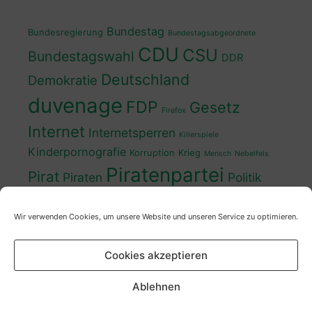
Bundestag
Bundesregierung
Bundestagsabgeordnete
CDU
CSU
Bundestagswahl
DDR
Deutschland
Demokratie
duvenage
FDP
Gesetz
Firefox
Internet
Internetsperren
Killerspiele
Kinderpornografie
Korruption
Krieg
Mensch
Nebelfels
Piratenpartei
Pirat
Piraten
Politik
Schwedt
Politiker
Regierung
Spaß
Wir verwenden Cookies, um unsere Website und unseren Service zu optimieren.
sven
Wahl
SPD
Sperren
Tauss
Urheberrecht
Wahlkampf
Wähler
Cookies akzeptieren
Wahlprogramm
XP
Wahljahr
Zensur
Überwachung
Zensursula
youtube
ZDF
Ablehnen