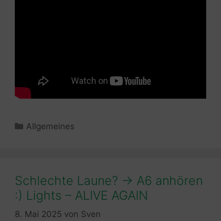
Kategorien
Allgemeines
Schlechte Laune? -> A6 anhören
:) Lights – ALIVE AGAIN
8. Mai 2025
von
Sven