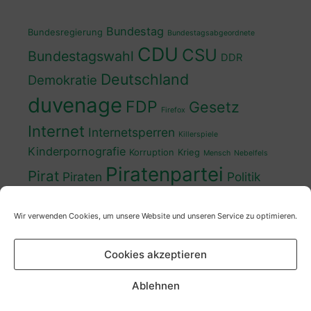
Bundestag
Bundesregierung
Bundestagsabgeordnete
CDU
CSU
Bundestagswahl
DDR
Deutschland
Demokratie
duvenage
FDP
Gesetz
Firefox
Internet
Internetsperren
Killerspiele
Kinderpornografie
Korruption
Krieg
Mensch
Nebelfels
Piratenpartei
Pirat
Piraten
Politik
Schwedt
Politiker
Regierung
Spaß
Wir verwenden Cookies, um unsere Website und unseren Service zu optimieren.
sven
Wahl
SPD
Sperren
Tauss
Urheberrecht
Wahlkampf
Wähler
Cookies akzeptieren
Wahlprogramm
XP
Wahljahr
Zensur
Überwachung
Zensursula
youtube
ZDF
Ablehnen