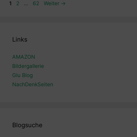
Seite
Seite
Seite
1
2
…
62
Weiter
→
Links
AMAZON
Bildergallerie
Glu Blog
NachDenkSeiten
Blogsuche