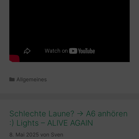
Kategorien
Allgemeines
Schlechte Laune? -> A6 anhören
:) Lights – ALIVE AGAIN
8. Mai 2025
von
Sven