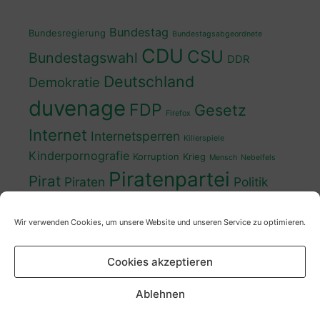
Bundestag
Bundesregierung
Bundestagsabgeordnete
CDU
CSU
Bundestagswahl
DDR
Deutschland
Demokratie
duvenage
FDP
Gesetz
Firefox
Internet
Internetsperren
Killerspiele
Kinderpornografie
Korruption
Krieg
Mensch
Nebelfels
Piratenpartei
Pirat
Piraten
Politik
Schwedt
Politiker
Regierung
Spaß
Wir verwenden Cookies, um unsere Website und unseren Service zu optimieren.
sven
Wahl
SPD
Sperren
Tauss
Urheberrecht
Wahlkampf
Wähler
Cookies akzeptieren
Wahlprogramm
XP
Wahljahr
Zensur
Überwachung
Zensursula
youtube
ZDF
Ablehnen