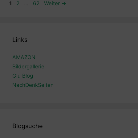
Seite
Seite
Seite
1
2
…
62
Weiter
→
Links
AMAZON
Bildergallerie
Glu Blog
NachDenkSeiten
Blogsuche