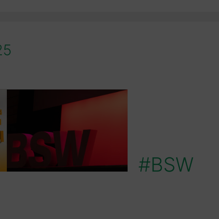
25
#BSW