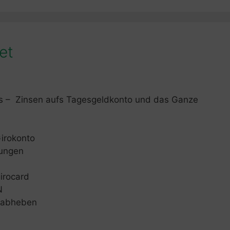
et
as – Zinsen aufs Tagesgeldkonto und das Ganze
irokonto
sungen
irocard
N
d abheben