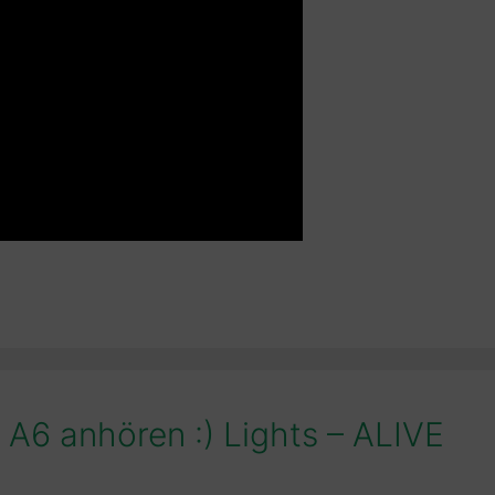
 A6 anhören :) Lights – ALIVE