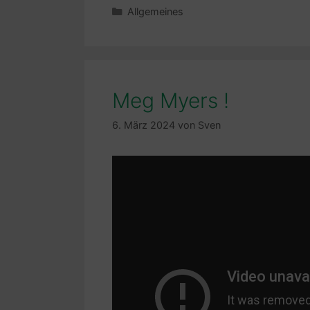
Kategorien
Allgemeines
Meg Myers !
6. März 2024
von
Sven