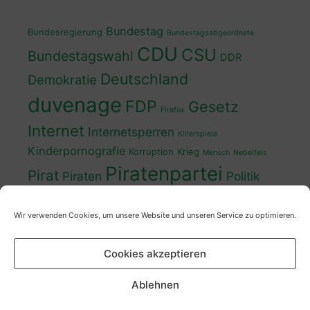
Bundestag
Bundesregierung
Bundestagsabgeordnete
CDU
CSU
Bundestagswahl
DDR
Deutschland
Demokratie
duvenage
FDP
Gesetz
Firefox
Internet
Internetsperren
Killerspiele
Kinderpornografie
Korruption
Krieg
Mensch
Nebelfels
Piratenpartei
Pirat
Piraten
Politik
Schwedt
Politiker
Regierung
Spaß
Wir verwenden Cookies, um unsere Website und unseren Service zu optimieren.
sven
Wahl
SPD
Sperren
Tauss
Urheberrecht
Wahlkampf
Wähler
Cookies akzeptieren
Wahlprogramm
XP
Wahljahr
Zensur
Überwachung
Zensursula
youtube
ZDF
Ablehnen