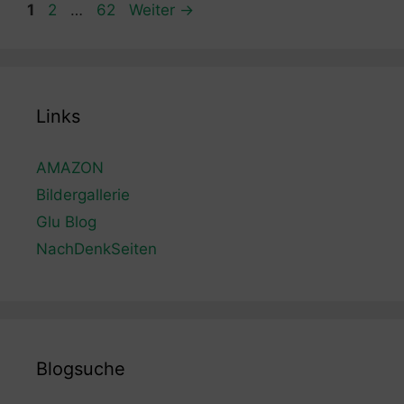
Seite
Seite
Seite
1
2
…
62
Weiter
→
Links
AMAZON
Bildergallerie
Glu Blog
NachDenkSeiten
Blogsuche