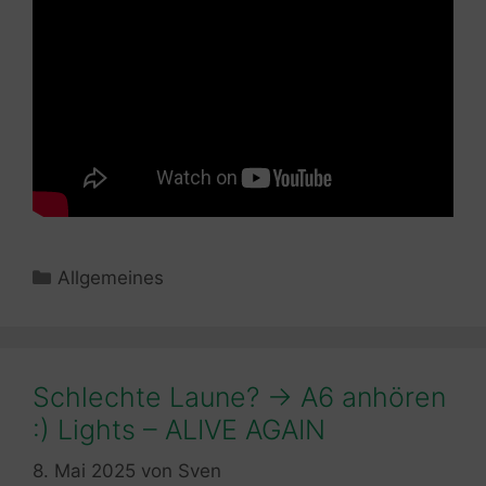
Kategorien
Allgemeines
Schlechte Laune? -> A6 anhören
:) Lights – ALIVE AGAIN
8. Mai 2025
von
Sven