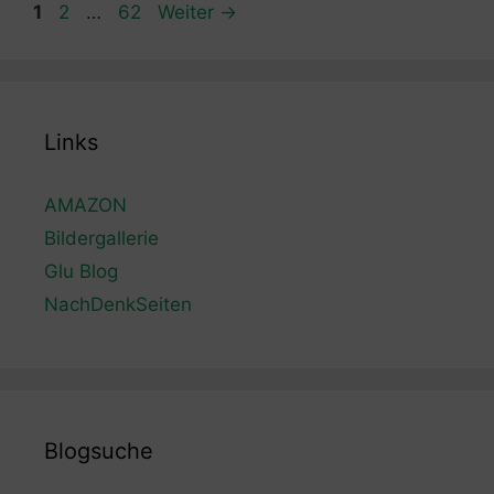
Seite
Seite
Seite
1
2
…
62
Weiter
→
Links
AMAZON
Bildergallerie
Glu Blog
NachDenkSeiten
Blogsuche