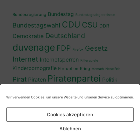
Bundestag
Bundesregierung
Bundestagsabgeordnete
CDU
CSU
Bundestagswahl
DDR
Deutschland
Demokratie
duvenage
FDP
Gesetz
Firefox
Internet
Internetsperren
Killerspiele
Kinderpornografie
Korruption
Krieg
Mensch
Nebelfels
Piratenpartei
Pirat
Piraten
Politik
Schwedt
Politiker
Regierung
Spaß
Wir verwenden Cookies, um unsere Website und unseren Service zu optimieren.
sven
Wahl
SPD
Sperren
Tauss
Urheberrecht
Wahlkampf
Wähler
Cookies akzeptieren
Wahlprogramm
XP
Wahljahr
Zensur
Überwachung
Zensursula
youtube
ZDF
Ablehnen