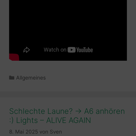
Kategorien
Allgemeines
Schlechte Laune? -> A6 anhören
:) Lights – ALIVE AGAIN
8. Mai 2025
von
Sven