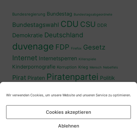
Bundestag
Bundesregierung
Bundestagsabgeordnete
CDU
CSU
Bundestagswahl
DDR
Deutschland
Demokratie
duvenage
FDP
Gesetz
Firefox
Internet
Internetsperren
Killerspiele
Kinderpornografie
Korruption
Krieg
Mensch
Nebelfels
Piratenpartei
Pirat
Piraten
Politik
Schwedt
Politiker
Regierung
Spaß
Wir verwenden Cookies, um unsere Website und unseren Service zu optimieren.
sven
Wahl
SPD
Sperren
Tauss
Urheberrecht
Wahlkampf
Wähler
Cookies akzeptieren
Wahlprogramm
XP
Wahljahr
Zensur
Überwachung
Zensursula
youtube
ZDF
Ablehnen