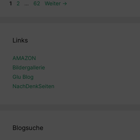
Seite
Seite
Seite
1
2
…
62
Weiter
→
Links
AMAZON
Bildergallerie
Glu Blog
NachDenkSeiten
Blogsuche